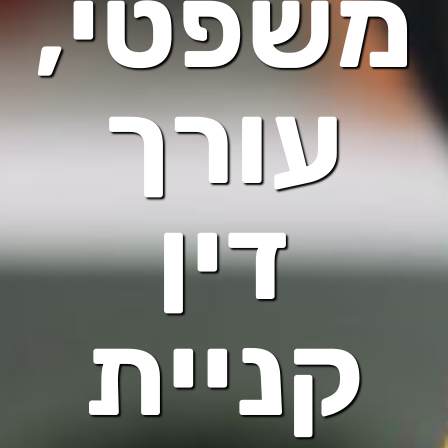
משפטי,
עורך
דין
קניית