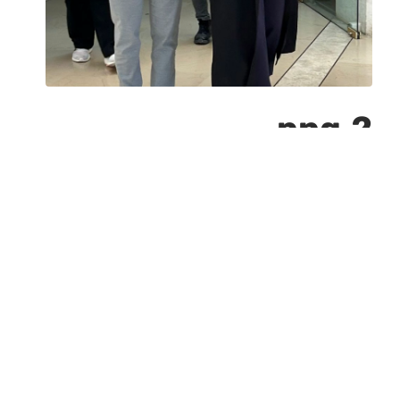
2.png
אוגוסט 7, 2025
393
393 PX
x
« Previous
»
Next