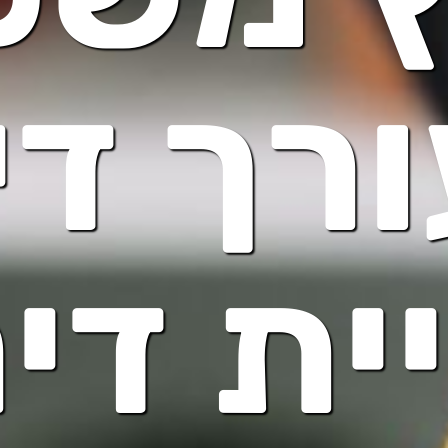
רך די
ית די