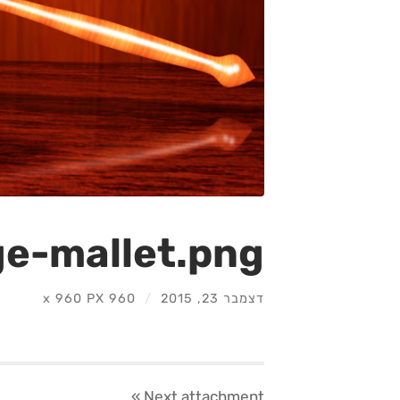
ge-mallet.png
דצמבר 23, 2015
/
960
960 PX
x
»
Next
attachment