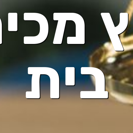
ץ מכי
בית