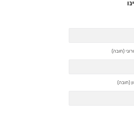
נו
וני (חובה)
 (חובה)