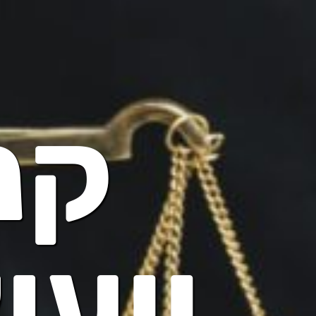
קנ
ייעו