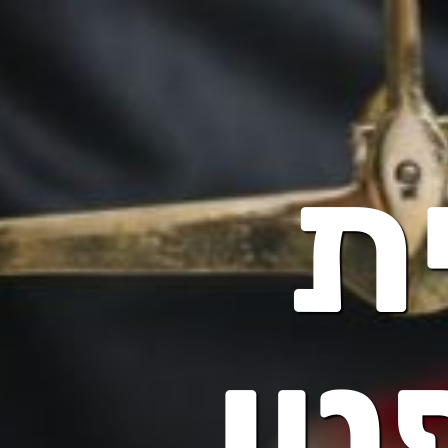
ת
טי,