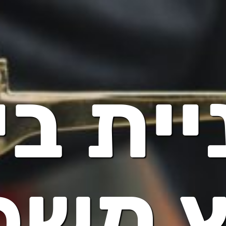
יית בי
ץ משפ