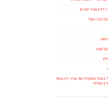
 הדין אביר אברם
נת לבר-סגל
רושין
מקרקעין
דלן
י בצהל ותפקידו של עורך דין צבאי
ן הפלילי