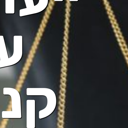
עו
קני