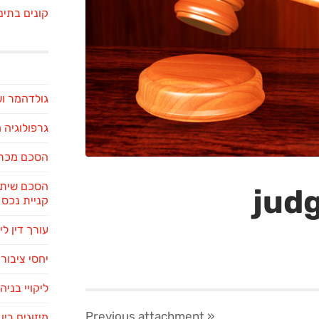
קונים בתים
גולדהמר ו
גרפולוגיה
הסכם מכר 
הסכם שיתו
jud
קניית נכס
עורך דין לי
יחסי ציבור 
ליקויי בניה
attachment
« Previous
מיזוגים בי