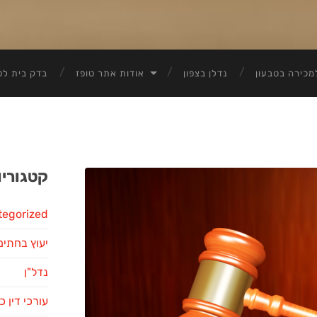
מכירה בטבעון
נדלן בצפון
אודות אתר טופז
בדק בית לפ
קטגוריו
tegorized
יעוץ בחתימ
נדל"ן
עורכי דין כ