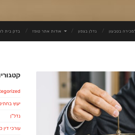
מכירה בטבעון
נדלן בצפון
אודות אתר טופז
בדק בית לפ
קטגוריו
tegorized
יעוץ בחתימ
נדל"ן
עורכי דין כ