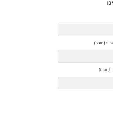
נו
וני (חובה)
 (חובה)