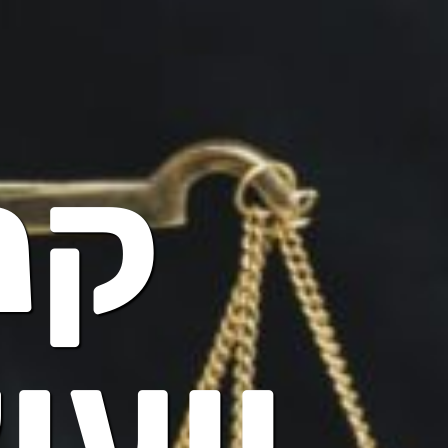
קנ
ייעו