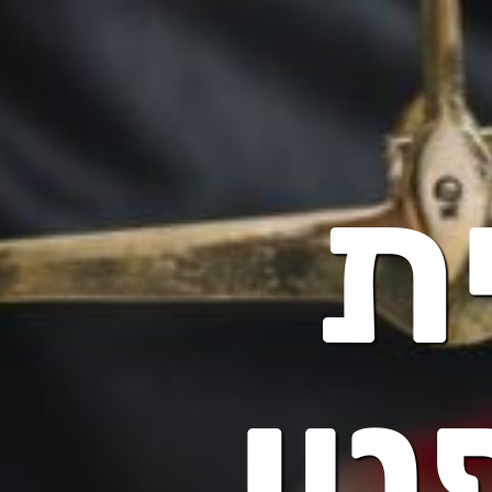
ת
טי,