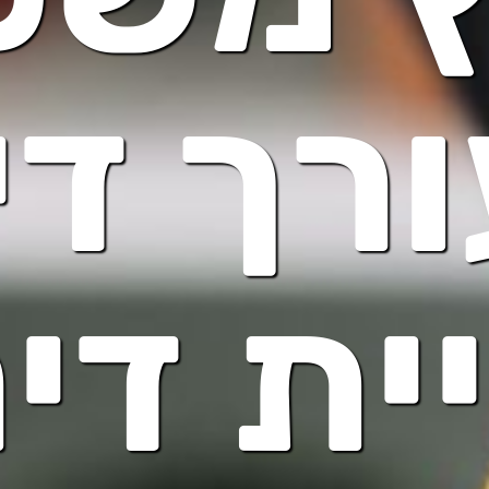
רך די
ית די