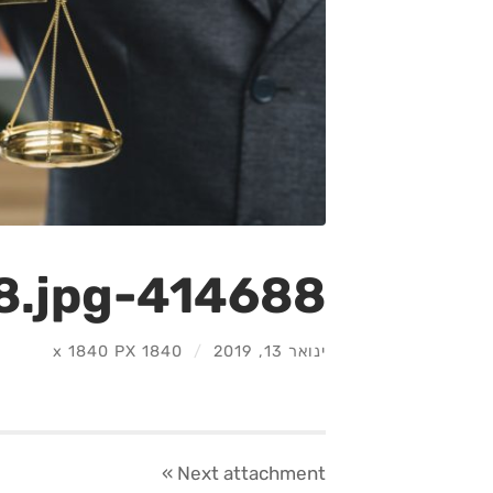
414688-PD6SRO-18.jpg
ינואר 13, 2019
/
1840
1840 PX
x
»
Next
attachment