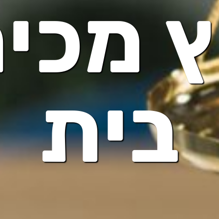
ץ מכי
בית