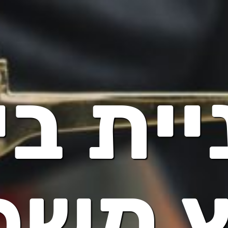
יית בי
ץ משפ