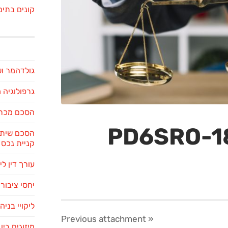
קונים בתים
גולדהמר ו
גרפולוגיה
הסכם מכר 
הסכם שיתו
קניית נכס
עורך דין לי
יחסי ציבור 
ליקויי בניה
attachment
« Previous
מיזוגים בי