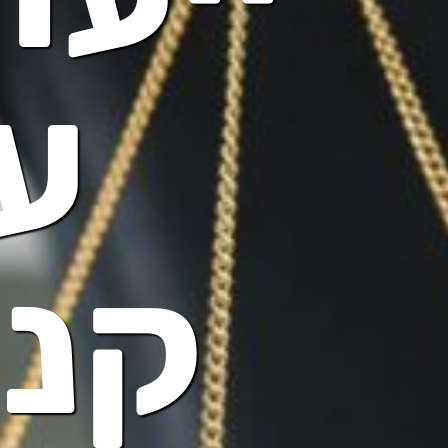
עו
קני