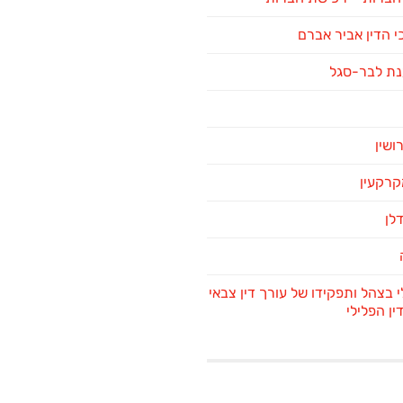
 הדין אביר אברם
נת לבר-סגל
רושין
מקרקעין
דלן
י בצהל ותפקידו של עורך דין צבאי
ן הפלילי