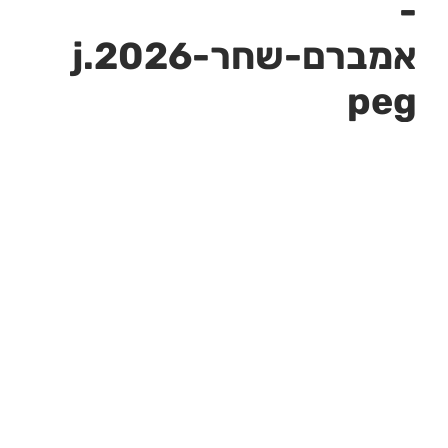
-
אמברם-שחר-2026.j
peg
יוני 11, 2026
1280
1280 PX
x
« Previous
»
Next
דברים שחשוב לזכור בעת קניית דירה