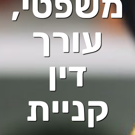
משפטי,
עורך
דין
קניית