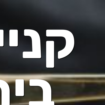
קניי
בית