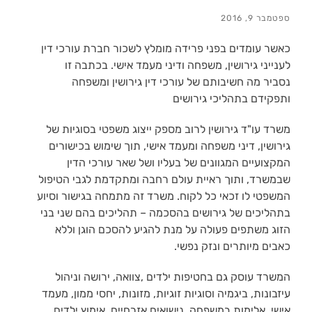
ספטמבר 9, 2016
כאשר עומדים בפני פרידה מומלץ לשכור חברת עורכי דין
לענייני גירושין, משפחה ודיני מעמד אישי. בכתבה זו
נסביר מה חשיבותם של עורכי דין גירושין ומשפחה
ותפקידם בתהליכי גירושים
משרד עו"ד גירושין לרוב מספק ייצוג משפטי בסוגיות של
גירושין, דיני משפחה ומעמד אישי, תוך שימוש בכישורים
המקצועיים המגוונים של בעליו ושל שאר עורכי הדין
שבמשרד, ותוך ראיית עולם רחבה ומתקדמת לגבי הטיפול
המשפטי לו זכאי כל לקוח. משרד זה מתמחה בגישור וסיוע
בתהליכים של גירושים בהסכמה – תהליכים בהם שני בני
הזוג משתפים פעולה על מנת להגיע להסכם הוגן וללא
כאבים מיותרים ונזק נפשי.
המשרד עוסק גם בחטיפות ילדים ,צוואה, ירושה וניהול
עיזבונות, ביגמיה וסוגיות זוגיות, מזונות, יחסי ממון, מעמד
אישי, אלימות במשפחה, נישואים אזרחיים, אימוץ ילדים