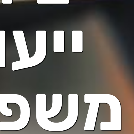
ייעו
משפט