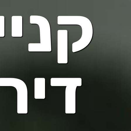
קניי
דיר