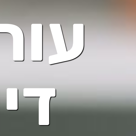
עור
דין