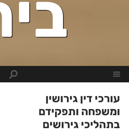
בית
Toggle
Toggle
search
mobile
field
menu
עורכי דין גירושין
ומשפחה ותפקידם
בתהליכי גירושים