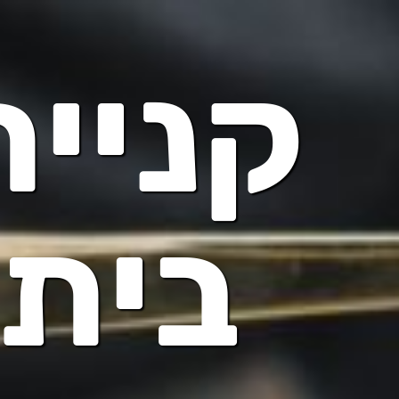
קניית
בית