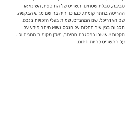
סביבה, טבלת שטחים ותשריט של התוספת, השינוי או
ההריסה בחתך קומתי. כמו כן יהיה בה שם מגיש הבקשה,
שם האדריכל, שם המהנדס, שמות בעלי הזכויות בנכס,
תכניות בנין עיר החלות על הנכס נשוא היתר מידע על
הקלות שאושרו במסגרת ההיתר, מאזן מקומות החניה וכו.
על התשריט להיות חתום.
קבלת היתרי בנייה
כל בניה חדשה או תוספת בניה למבנה קיים לא ניתן לבצע
ללא היתר בניה. לאחר תכנון התוספת נשלחות תוכניות
העבודה אל הוועדה לתכנון ובנייה. וכשתתקבל החלטה,
יינתן היתר בניה למהנדס ולקוח. להיתר יצורף מסמך
שיפרט את התנאים בהם צריכה הבניה לעמוד. בהגשת
בקשות לקבלת היתרי בניה, יש להקפיד לעבור על
השרטוטים עם בעלי מקצוע מתאימים על מנת לוודא
שהתוכניות עומדות בסטנדרטים העירוניים. בדיקה