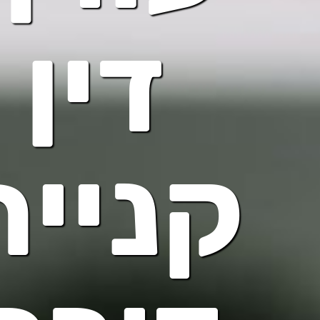
דין
קניית