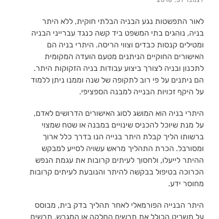
לאור התפשטות נגע הבניה הבלתי חוקית, ללא היתר
בניה, נוהגים בתי המשפט ביד קשה כנגד עברייני הבניה
ומטילים קנסות כבדים וצווי הריסה. היתרי בניה הם
האישורים החוקיים הניתנים מטעם הועדה המקומית
לתכנון ובניה לצורך ביצוע עבודות בניה הזקוקות היתר.
הם ניתנים על פי רוב לתקופה של שנה וממנו ניתן ללמוד
על היקף זכויות הבנייה למבנה הספציפי.
היתרי בניה הוא המושג לסוג האישורים הדרושים לאדם,
על מנת שיוכל להכניס שינויים במבנה או שטח שמצוי
ברשותו הליך קבלת היתר בנייה הנו בדרך כלל ארוך
ומסורבל. הכרת התהליך מראש עשויה לסייע למבקש
ההיתר לייעלו, ולחסוך לעיתים קרובות את עגמת הנפש
הכרוכה בטיפול בבקשה להיתר והנובעת לעיתים קרובות
מחוסר ידע.
היתר הבנייה הפורמאלי לאחר תהליך בדק בית, מבוסס
על תשריט הכולל את תרשים החלקה או המגרש, תרשים