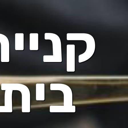
קניית
בית