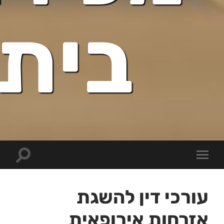
בית
Toggle
Toggle
search
mobile
field
menu
עורכי דין להשגת
אזרחות אירופאית