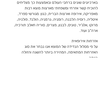
בארכיונים שונים ברחבי העולם ובאמצעות כך מצליחים
להוכיח קשר אזרחי ומשפחתי מארצות מוצא רבות
מאפריקה, אירופה וארצות הברית, כגון: מגורשי ספרד,
איטליה, רוסיה הלבנה, רומניה, גרמניה, הולנד, פולניה,
מרוקו ,אלג'יר, טוניס, לבנון, מצרים, סוריה חאלב תורכיה,
ארה"ב ועוד.
אזרחות אירופאית
על פי מסלול הנדידה של המוצא אנו נבחר את סוג
האזרחות המתאימה, המהירה ביותר להשגה והזולה
ביותר.
שקיפות תהליך אזרחות
התהליך מנוהל בשקיפות מלאה, כלקוח תוכל להיות
מעודכן אונליין בסטטוס הבקשה שלך ותשלם רק לאחר
קבלת האישור העקרוני לזכאות!
רן , מייסד החברה הינו בוגר הפקולטה לפסיכולוגיה,M.A.
בהצטיינות.