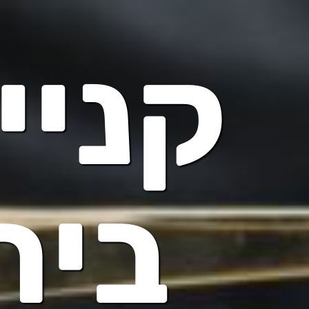
קניי
בית