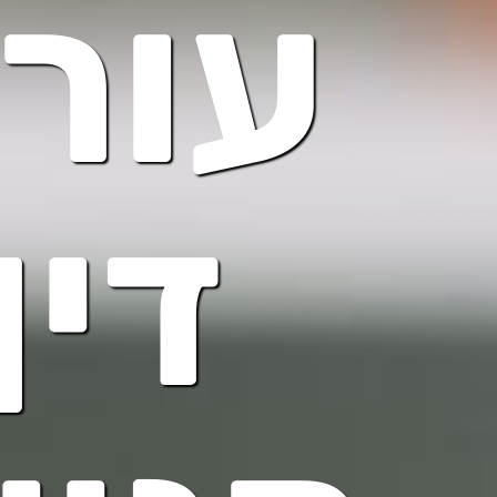
עור
דין