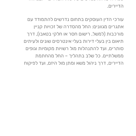
הדיירים.
עורכי הדין העוסקים בתחום נדרשים להתמודד עם
אתגרים מגוונים: החל מהסדרה של זכויות קניין
מורכבות (למשל, רישום חסר או חלקי בטאבו), דרך
תיאום בין בעלי דירות בעלי אינטרסים שונים ולעיתים
סותרים, ועד להתנהלות מול רשויות מקומיות וגופים
ממשלתיים. כל שלב בתהליך – החל מהחתמת
הדיירים, דרך ניהול משא ומתן מול היזם, ועד לפיקוח
על הביצוע המשפטי של הפרויקט – דורש הבנה
עמוקה, יסודיות ויכולת תמרון במצבים רגישים.
איתור חריגות בנייה ושיעבודים
עורך הדין אחראי לבדוק את זכויות הבעלות של כל
דירה, לאתר חריגות בנייה או שיעבודים, להסביר
לדיירים את משמעות ההסכם ולהבטיח שההתחייבויות
כלפיהם מעוגנות בצורה ברורה ומחייבת. בנוסף, הוא
מלווה את ניסוח ההסכמים בין הדיירים ליזם, דואג