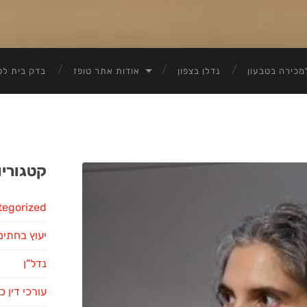
מכירה בטבעון
נדלן בצפון
אודות אתר טופז
בדק בית לפ
קטגוריו
tegorized
יעוץ בחתימ
נדל"ן
עורכי דין כ