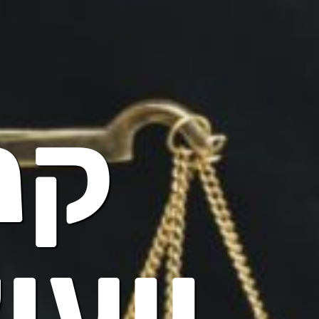
קנ
ייעו