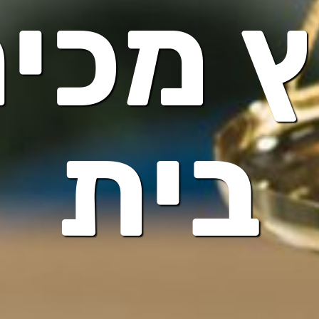
ץ מכי
בית