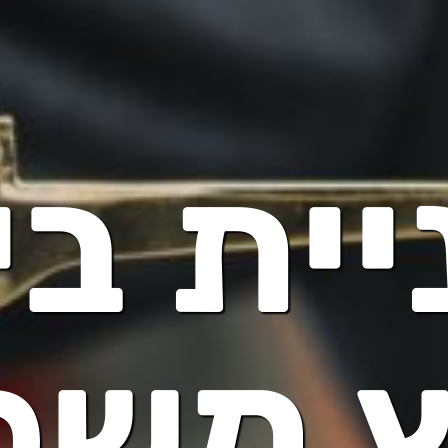
יית בי
ץ משפ