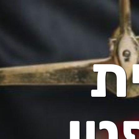
ת
טי,