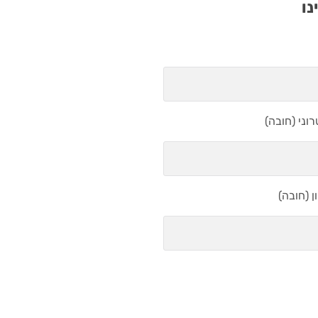
נו
וני (חובה)
 (חובה)