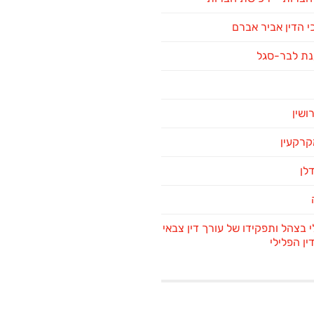
 הדין אביר אברם
נת לבר-סגל
רושין
מקרקעין
דלן
י בצהל ותפקידו של עורך דין צבאי
ן הפלילי