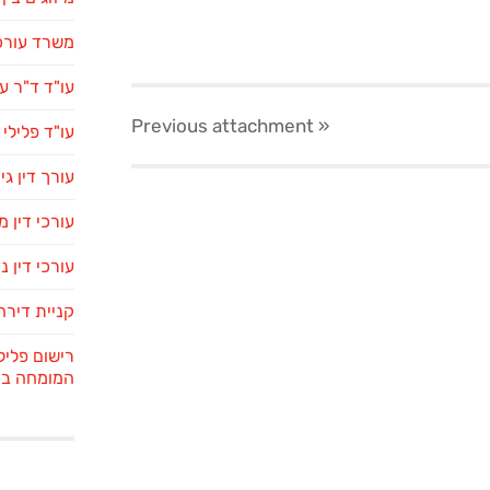
משרד עורכי
עו"ד ד"ר ע
attachment
« Previous
עו"ד פלילי
עורך דין גי
עורכי דין 
עורכי דין נ
קניית דירה
רישום פליל
המומחה בדי