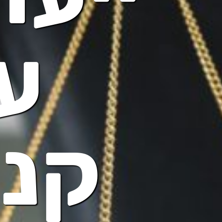
עו
קני