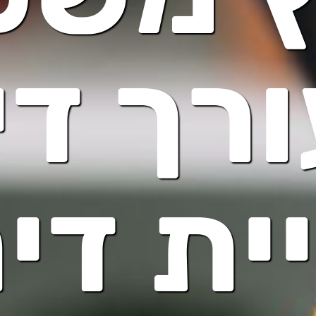
רך די
ית די