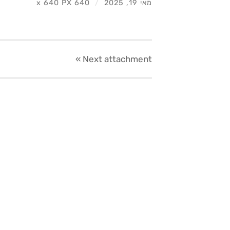
מאי 19, 2025
/
640
640 PX
x
»
Next
attachment