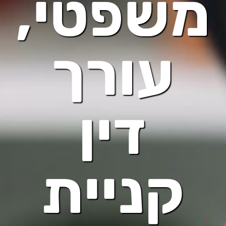
משפטי,
עורך
דין
קניית