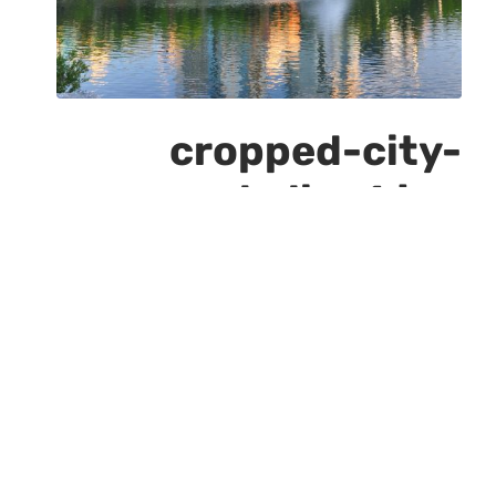
cropped-city-
skyline1.jpg
מרץ 16, 2023
512
512 PX
x
« Previous
»
Next