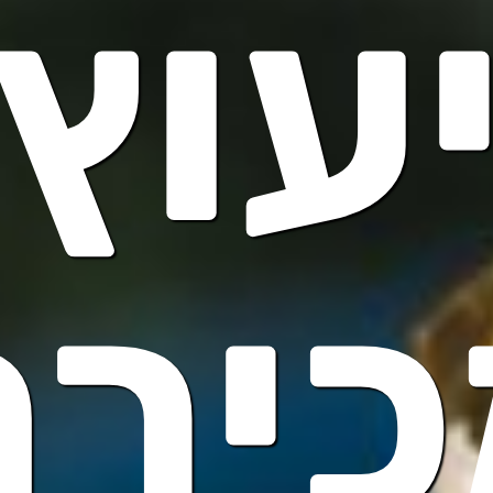
עוץ
כירת