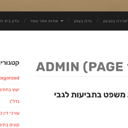
מכירה בטבעון
נדלן בצפון
אודות אתר טופז
בדק בית לפ
קטגוריו
ADMIN
(PAGE 
tegorized
יעוץ בחתימ
ת משפט בתביעות לגבי
נדל"ן
עורכי דין כ
קונים בתים