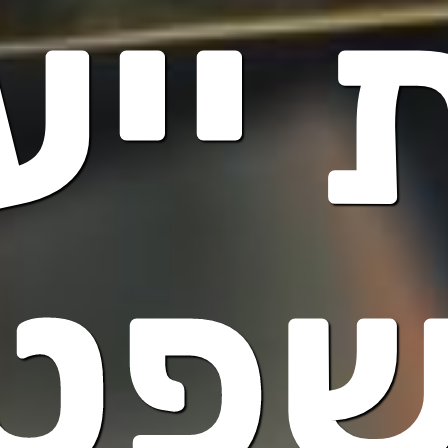
 ייע
פטי