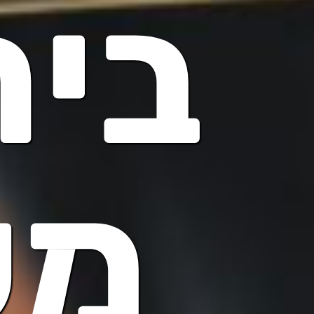
בית
מש