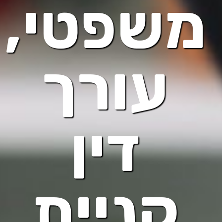
משפטי,
עורך
דין
קניית