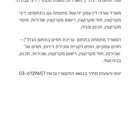
ועוד תחומים : נדל"ן, תאגידים, משפט מסחרי, דיני עבודה.
משרד עורכי דין עמק יזרעאל מתמחה גם בתחומים: דיני
מקרקעין, חוזי מקרקעין, רישום מקרקעין, שכירות, מיסוי
מקרקעין, תכנון ובניה.
המשרד מתמחה בתחום עריכת חוזים בתחום הנדל"ן –
חוזים עסקיים, חוזים לקניית ומכירת דירות, חוזים של
שכירות, חוזי מקרקעין, רישום מקרקעין, שכירות, תכנון,
בניה ועוד.
יעוץ והצעות מחיר בנושא התקשרו עכשיו 03-6129657
תחומים נוספים באתר טופז
תחום נוסף בו אנו מספקים שירותים הינו עבודה עם
חוקר
פרטי
בהקשר משפטי -איסוף ראיות וכדומה.
ל